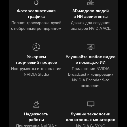
Фотореалистичная
3D-модели людей
графика
и ИИ-ассистенты
Полная трассировка лучей
Движок для создания
с нейронным рендерингом
аватаров NVIDIA ACE
Ускоряем
Улучшайте любое видео
творческий процесс
с помощью ИИ
Инструменты и технологии
Приложение NVIDIA
NVIDIA Studio
Broadcast и кодировщик
NVIDIA Encoder 9-го
поколения
Надежность
Лучшие технологии
работы
для игровых мониторов
Приложение NVIDIA с
NVIDIA G-SYNC