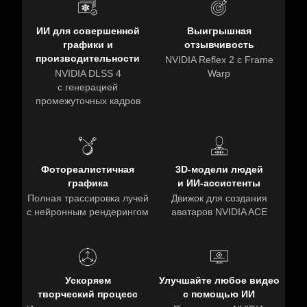
ИИ для совершенной
Выигрышная
графики и
отзывчивость
производительности
NVIDIA Reflex 2 с Frame
NVIDIA DLSS 4
Warp
с генерацией
промежуточных кадров
Фотореалистичная
3D-модели людей
графика
и ИИ-ассистенты
Полная трассировка лучей
Движок для создания
с нейронным рендерингом
аватаров NVIDIA ACE
Ускоряем
Улучшайте любое видео
творческий процесс
с помощью ИИ