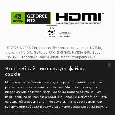
© 2026 NVIDIA Corporation. Все права защищены. NVIDIA,
логотип NVIDIA, GeForce RTX, G-SYNC, NVIDIA GPU Boost и
NVLink – торговые марки и/или зарегистрированные
торговые марки корпорации NVIDIA в США и других
×
странах. Другие торговые марки и авторские права
Этот веб-сайт использует файлы
являются собственностью соответствующих владельцев.
cookie
Этот продукт использует упаковочные материалы,
Мы используем файлы cookie для персонализации контента,
сертифицированные Forest Stewardship Council™. Выбирая
рекламы и анализа нашего трафика. Мы также передаем
этот продукт, вы помогаете заботиться о лесах планеты.
информацию об использовании вами нашего сайта нашим
Узнайте больше:
www.fsc.org
партнерам по рекламе и аналитике, которые могут объединять
ее с другой информацией, которую вы им предоставили или
1. Спецификации могут отличаться от приведенной на сайте
которую они собрали в результате использования вами их услуг.
в зависимости от региона распространения изделия.
Политика конфиденциальности
Точную спецификацию уточните у продавца. 2. Реальный