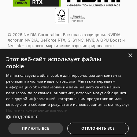
© 2026 NVIDIA Corporation. Все права защищены. NVIDIA,
логотип NVIDIA, GeForce RTX, G-SYNC, NVIDIA GPU Boost и
NVLink – торговые марки и/или зарегистрированные
торговые марки корпорации NVIDIA в США и других
×
странах. Другие торговые марки и авторские права
Этот веб-сайт использует файлы
являются собственностью соответствующих владельцев.
✕
cookie
Этот продукт использует упаковочные материалы,
Мы используем файлы cookie для персонализации контента,
сертифицированные Forest Stewardship Council™. Выбирая
рекламы и анализа нашего трафика. Мы также передаем
этот продукт, вы помогаете заботиться о лесах планеты.
информацию об использовании вами нашего сайта нашим
Узнайте больше:
www.fsc.org
партнерам по рекламе и аналитике, которые могут объединять
ее с другой информацией, которую вы им предоставили или
1. Спецификации могут отличаться от приведенной на сайте
которую они собрали в результате использования вами их услуг.
в зависимости от региона распространения изделия.
Политика конфиденциальности
Точную спецификацию уточните у продавца. 2. Реальный
Лучший выбор
ПОДРОБНЕЕ
цвет изделия может отличаться от приведенного на сайте в
для сборки
зависимости от настроек монитора и фотографии.
ПРИНЯТЬ ВСЕ
ОТКЛОНИТЬ ВСЕ