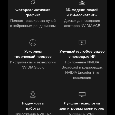
Фотореалистичная
3D-модели людей
графика
и ИИ-ассистенты
Полная трассировка лучей
Движок для создания
с нейронным рендерингом
аватаров NVIDIA ACE
Ускоряем
Улучшайте любое видео
творческий процесс
с помощью ИИ
Инструменты и технологии
Приложение NVIDIA
NVIDIA Studio
Broadcast и кодировщик
NVIDIA Encoder 9-го
поколения
Надежность
Лучшие технологии
работы
для игровых мониторов
Приложение NVIDIA с
NVIDIA G-SYNC