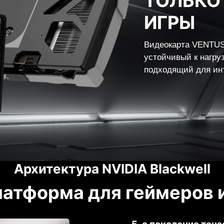
ТОЛЬКО 
ИГРЫ
Видеокарта VENTUS 
устойчивый к нагру
подходящий для инт
Архитектура NVIDIA Blackwell
латформа для геймеров 
5-е поколение тен