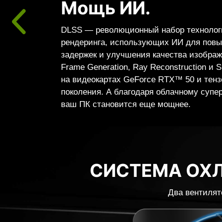
реализм
Архитектура NVIDIA Blackwell раскрыва
реализм полной трассировки лучей. Вид
Series с RT-ядрами четвертого поколен
технологиями нейронного рендеринга, 
ядрами пятого поколения, обеспечивают
качество графики с невероятной скорост
СИСТЕМА ОХ
Два вентилят