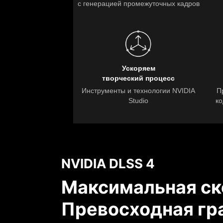
с генерацией промежуточных кадров
Ускоряем
творческий процесс
Инструменты и технологии NVIDIA
П
Studio
ко
Полная трассировка луч
с нейронным рендеринг
Меняющий прави