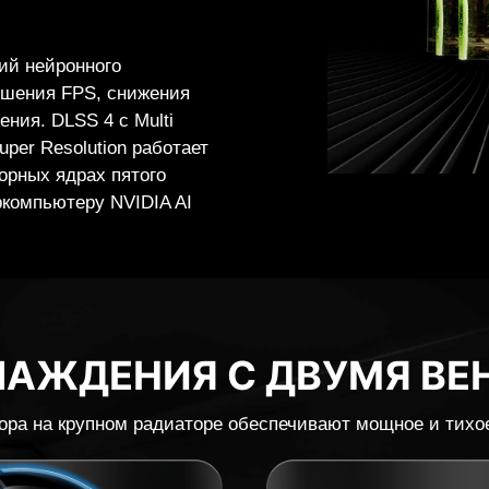
ет революционный
еокарты GeForce RTX 50
ия и прорывными
ускоренными тензорными
 кинематографическое
ью.
ЛАЖДЕНИЯ С ДВУМЯ ВЕ
ора на крупном радиаторе обеспечивают мощное и тихо