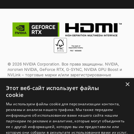
© 2026 NVIDIA Corporation. Все права защищены. NVIDIA,
логотип NVIDIA, GeForce RTX, G-SYNC, NVIDIA GPU Boost и
NVLink – торговые марки и/или зарегистрированные
торговые марки корпорации NVIDIA в США и других
×
странах. Другие торговые марки и авторские права
Этот веб-сайт использует файлы
являются собственностью соответствующих владельцев.
cookie
Этот продукт использует упаковочные материалы,
Мы используем файлы cookie для персонализации контента,
сертифицированные Forest Stewardship Council™. Выбирая
рекламы и анализа нашего трафика. Мы также передаем
этот продукт, вы помогаете заботиться о лесах планеты.
информацию об использовании вами нашего сайта нашим
Узнайте больше:
www.fsc.org
партнерам по рекламе и аналитике, которые могут объединять
ее с другой информацией, которую вы им предоставили или
1. Спецификации могут отличаться от приведенной на сайте
которую они собрали в результате использования вами их услуг.