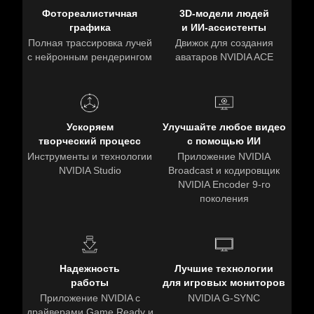
Фотореалистичная
3D-модели людей
графика
и ИИ-ассистенты
Полная трассировка лучей
Движок для создания
с нейронным рендерингом
аватаров NVIDIA ACE
Ускоряем
Улучшайте любое видео
творческий процесс
с помощью ИИ
Инструменты и технологии
Приложение NVIDIA
NVIDIA Studio
Broadcast и кодировщик
NVIDIA Encoder 9-го
поколения
Надежность
Лучшие технологии
работы
для игровых мониторов
Приложение NVIDIA с
NVIDIA G-SYNC
драйверами Game Ready и