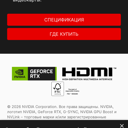
СПЕЦИФИКАЦИЯ
ГДЕ КУПИТЬ
© 2026 NVIDIA Corporation. Все права защищены. NVIDIA,
логотип NVIDIA, GeForce RTX, G-SYNC, NVIDIA GPU Boost и
NVLink – торговые марки и/или зарегистрированные
торговые марки корпорации NVIDIA в США и других
×
странах. Другие торговые марки и авторские права