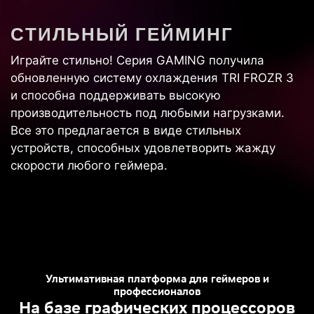
С
Т
И
Л
Ь
Н
Ы
Й
Г
Е
Й
М
И
Н
Г
Играйте стильно! Серия GAMING получила
обновленную систему охлаждения TRI FROZR 3
и способна поддерживать высокую
производительность под любыми нагрузками.
Все это предлагается в виде стильных
устройств, способных удовлетворить жажду
скорости любого геймера.
Ультимативная платформа для геймеров и
профессионалов
На базе графических процессоров