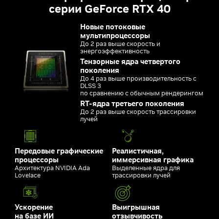
серии GeForce RTX 40
Новые потоковые
мультипроцессоры
До 2 раз выше скорость и
энергоэффективность
Тензорные ядра четвертого
поколения
До 4 раз выше производительность с
DLSS 3
по сравнению с обычным рендерингом
RT-ядра третьего поколения
До 2 раз выше скорость трассировки
лучей
Передовые графические
Реалистичная,
процессоры
иммерсивная графика
Архитектура NVIDIA Ada
Выделенные ядра для
Lovelace
трассировки лучей
Ускорение
Выигрышная
на базе ИИ
отзывчивость