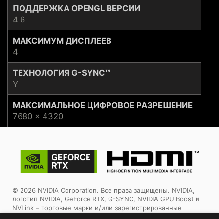
ПОДДЕРЖКА OPENGL ВЕРСИИ
4.6
МАКСИМУМ ДИСПЛЕЕВ
4
ТЕХНОЛОГИЯ G-SYNC™
Y
МАКСИМАЛЬНОЕ ЦИФРОВОЕ РАЗРЕШЕНИЕ
7680 x 4320
© 2026 NVIDIA Corporation. Все права защищены. NVIDIA,
логотип NVIDIA, GeForce RTX, G-SYNC, NVIDIA GPU Boost и
NVLink – торговые марки и/или зарегистрированные
торговые марки корпорации NVIDIA в США и других