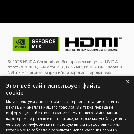
© 2026 NVIDIA Corporation. Все права защищены. NVIDIA,
логотип NVIDIA, GeForce RTX, G-SYNC, NVIDIA GPU Boost и
NVLink – торговые марки и/или зарегистрированные
торговые марки корпорации NVIDIA в США и других
×
странах. Другие торговые марки и авторские права
Этот веб-сайт использует файлы
являются собственностью соответствующих владельцев.
cookie
Tермины HDMI™, HDMI™ High-Definition Multimedia Interface,
Мы используем файлы cookie для персонализации контента,
фирменный стиль HDMI™ и логотип HDMI™ являются
рекламы и анализа нашего трафика. Мы также передаем
товарными знаками или зарегистрированными товарными
информацию об использовании вами нашего сайта нашим
знаками компании HDMI™ Licensing Administrator, Inc.
партнерам по рекламе и аналитике, которые могут объединять
ее с другой информацией, которую вы им предоставили или
1. Спецификации могут отличаться от приведенной на сайте
которую они собрали в результате использования вами их
в зависимости от региона распространения изделия.