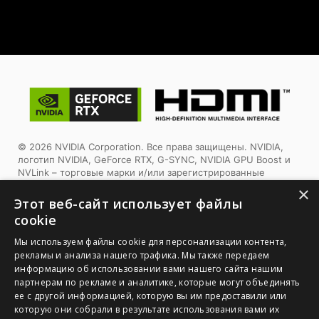
© 2026 NVIDIA Corporation. Все права защищены. NVIDIA,
логотип NVIDIA, GeForce RTX, G-SYNC, NVIDIA GPU Boost и
NVLink – торговые марки и/или зарегистрированные
торговые марки корпорации NVIDIA в США и других
×
странах. Другие торговые марки и авторские права
Этот веб-сайт использует файлы
являются собственностью соответствующих владельцев.
cookie
Tермины HDMI™, HDMI™ High-Definition Multimedia Interface,
Мы используем файлы cookie для персонализации контента,
фирменный стиль HDMI™ и логотип HDMI™ являются
рекламы и анализа нашего трафика. Мы также передаем
товарными знаками или зарегистрированными товарными
информацию об использовании вами нашего сайта нашим
знаками компании HDMI™ Licensing Administrator, Inc.
партнерам по рекламе и аналитике, которые могут объединять
ее с другой информацией, которую вы им предоставили или
1. Спецификации могут отличаться от приведенной на сайте
которую они собрали в результате использования вами их
в зависимости от региона распространения изделия.