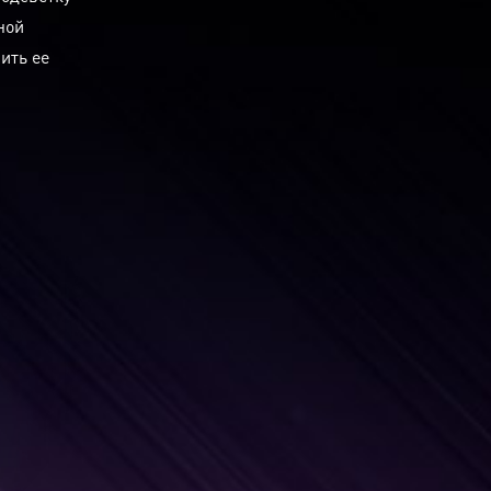
ной
ить ее