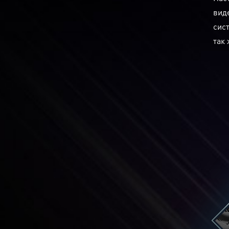
вид
сис
так 