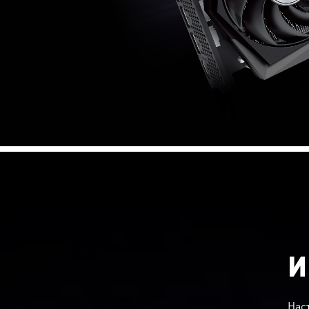
И
Нас