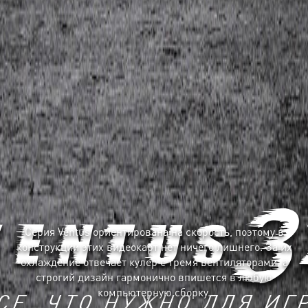
Серия Ventus ориентирована на скорость, поэтому в
конструкции этих видеокарт нет ничего лишнего. За их
охлаждение отвечает кулер с тремя вентиляторами, а
строгий дизайн гармонично впишется в любую
компьютерную сборку.