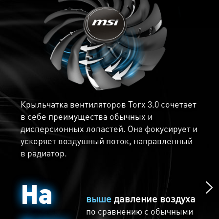
установлены термопрокладки, которые
передают тепло радиатору, чтобы снизить
рабочую температуру.
Крыльчатка вентиляторов Torx 3.0 сочетает
в себе преимущества обычных и
Морозная тишина
дисперсионных лопастей. Она фокусирует и
ускоряет воздушный поток, направленный
Технология Zero Frozr означает полную
в радиатор.
остановку вентиляторов при низкой
температуре графического процессора, что
На
делает видеокарту абсолютно бесшумной.
Когда температура начнет подниматься,
выше
давление воздуха
вентиляторы возобновят свою работу
по сравнению с обычными