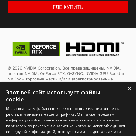
ГДЕ КУПИТЬ
© 2026 NVIDIA Corporation. Все права защищены. NVIDIA,
логотип NVIDIA, GeForce RTX, G-SYNC, NVIDIA GPU Boost и
NVLink – торговые марки и/или зарегистрированные
торговые марки корпорации NVIDIA в США и других
×
странах. Другие торговые марки и авторские права
Этот веб-сайт использует файлы
являются собственностью соответствующих владельцев.
cookie
Tермины HDMI™, HDMI™ High-Definition Multimedia Interface,
Мы используем файлы cookie для персонализации контента,
фирменный стиль HDMI™ и логотип HDMI™ являются
рекламы и анализа нашего трафика. Мы также передаем
товарными знаками или зарегистрированными товарными
информацию об использовании вами нашего сайта нашим
знаками компании HDMI™ Licensing Administrator, Inc.
партнерам по рекламе и аналитике, которые могут объединять
ее с другой информацией, которую вы им предоставили или
1. Спецификации могут отличаться от приведенной на сайте