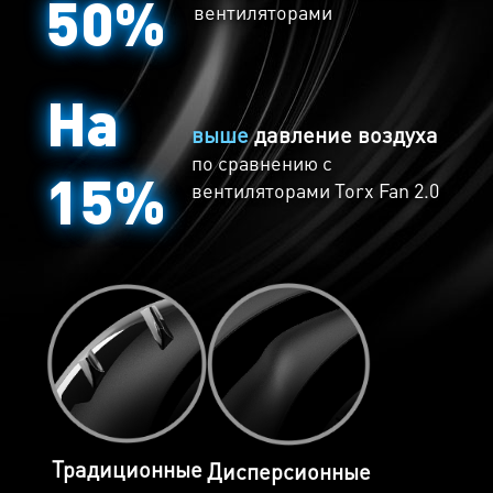
50%
вентиляторы возобновляют свою работу
вентиляторами
автоматически.
На
выше
давление воздуха
по сравнению
с
15%
вентиляторами Torx Fan 2.0
Традиционные
Дисперсионные