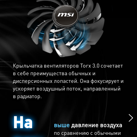
установлены термопрокладки, которые
передают тепло радиатору, чтобы снизить
рабочую температуру.
Крыльчатка вентиляторов Torx 3.0 сочетает
в себе преимущества обычных и
Морозная тишина
дисперсионных лопастей. Она фокусирует и
ускоряет воздушный поток, направленный
Играй бесшумно с Технологией Zero Frozr.
в радиатор.
Суть данной технологии проста - при
низкой температуре вентиляторы
На
полностью останавливаются, что делает
работу видеокарты абсолютно бесшумной.
выше
давление воздуха
Когда же температура снова поднимается,
по сравнению с обычными