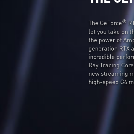
®
The GeForce
RT
let you take on 
the power of Am
generation RTX a
incredible perf
Ray Tracing Core
new streaming m
high-speed G6 m