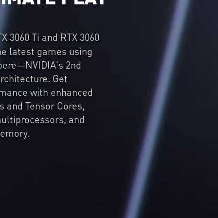
X 3060 Ti and RTX 3060
the latest games using
pere—NVIDIA's 2nd
rchitecture. Get
ormance with enhanced
s and Tensor Cores,
ultiprocessors, and
emory.