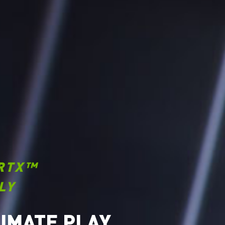
RTX™
LY
TIMATE PLAY