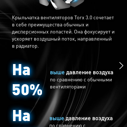
Крыльчатка вентиляторов Torx 3.0 сочетает
в себе преимущества обычных и
Морозная тишина
дисперсионных лопастей. Она фокусирует и
ускоряет воздушный поток, направленный
Играй бесшумно с Технологией Zero Frozr.
в радиатор.
Суть данной технологии проста - при
низкой температуре вентиляторы
На
полностью останавливаются, что делает
работу видеокарты абсолютно бесшумной.
выше
давление воздуха
Когда же температура снова поднимается,
по сравнению с обычными
50%
вентиляторы возобновляют свою работу
вентиляторами
автоматически.
На
выше
давление воздуха
по сравнению
с