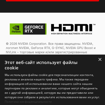
© 2026 NVIDIA Corporation. Все права защищены. NVIDIA,
логотип NVIDIA, GeForce RTX, G-SYNC, NVIDIA GPU Boost и
NVLink – торговые марки и/или зарегистрированные
торговые марки корпорации NVIDIA в США и других
×
странах. Другие торговые марки и авторские права
Этот веб-сайт использует файлы
являются собственностью соответствующих владельцев.
cookie
Tермины HDMI™, HDMI™ High-Definition Multimedia Interface,
Мы используем файлы cookie для персонализации контента,
фирменный стиль HDMI™ и логотип HDMI™ являются
рекламы и анализа нашего трафика. Мы также передаем
товарными знаками или зарегистрированными товарными
информацию об использовании вами нашего сайта нашим
знаками компании HDMI™ Licensing Administrator, Inc.
партнерам по рекламе и аналитике, которые могут объединять
ее с другой информацией, которую вы им предоставили или
1. Спецификации могут отличаться от приведенной на сайте
которую они собрали в результате использования вами их услуг.
в зависимости от региона распространения изделия.
Политика конфиденциальности
Точную спецификацию уточните у продавца. 2. Реальный