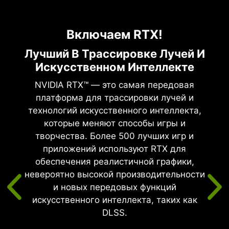
Включаем RTX!
Арх
Лучший В Трассировке Лучей И
Искусственном Интеллекте
NVIDIA RTX™ — это самая передовая
ржка.
платформа для трассировки лучей и
е
технологий искусственного интеллекта,
Force
которые меняют способы игры и
и с
творчества. Более 500 лучших игр и
ии,
приложений используют RTX для
те в
обеспечения реалистичной графики,
аря
невероятно высокой производительности
ля
и новых передовых функций
жки
искусственного интеллекта, таких как
ах.
DLSS.