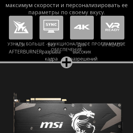
максимум скорости и персонализировать ее
параметры по своему вкусу.
УЗНАТЬ БОЛЬШЕ -ФУНКЦИОНАЛЬНОЕ ПРОГРАММНОЕ
MSI
Без
Для
VR READY
ОБЕСПЕЧЕНИЕ
AFTERBURNER
разрыва
высоких
кадра
разрешений