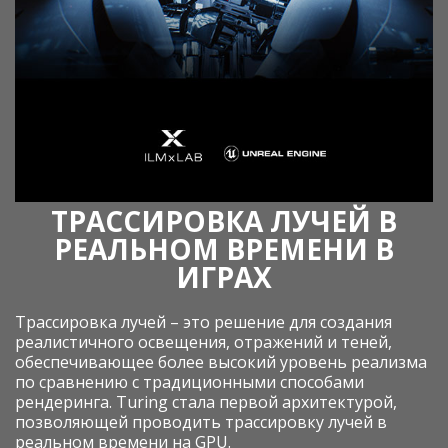
ТРАССИРОВКА ЛУЧЕЙ В
РЕАЛЬНОМ ВРЕМЕНИ В
ИГРАХ
Трассировка лучей – это решение для создания
реалистичного освещения, отражений и теней,
обеспечивающее более высокий уровень реализма
по сравнению с традиционными способами
рендеринга. Turing стала первой архитектурой,
позволяющей проводить трассировку лучей в
реальном времени на GPU.