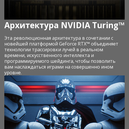
Архитектура NVIDIA Turing™
Эта революционная архитектура в сочетании с
новейшей платформой GeForce RTX™ объединяет
технологии трассировки лучей в реальном
времени, искусственного интеллекта и
программируемого шейдинга, чтобы позволить
вам наслаждаться играми на совершенно ином
уровне.