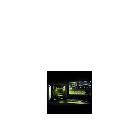
Вооружитесь
производительностью
GeForce GTX 1660
Ti,
превосходящей
возможности
GeForce GTX 1070
в игровых
новинках.
GEFORCE
EXPERIENCE