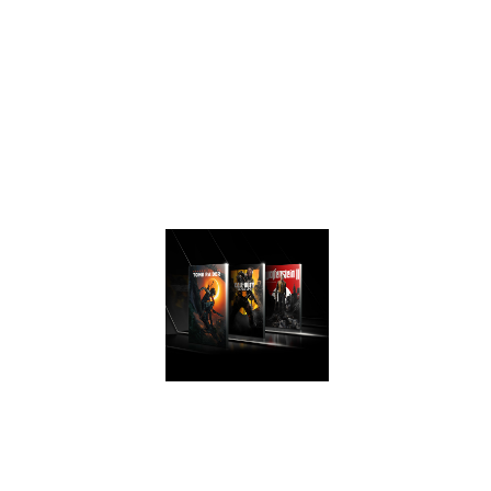
архитектурой),
шейдеры Turing
позволяют
достигать
отличной
производительности
в современных
играх.
ПОТРЯСАЮЩАЯ
ПРОИЗВОДИТЕЛЬНОСТ