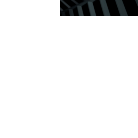
ШЕЙДЕРЫ TURING
Благодаря параллельному вып
целочисленных операций и оп
плавающей точкой, технологи
адаптивного затенения и ново
унифицированной архитектуре
памяти с удвоенным объемом к
сравнению с предыдущей
архитектурой), шейдеры Turing
позволяют достигать отличной
производительности в соврем
играх.