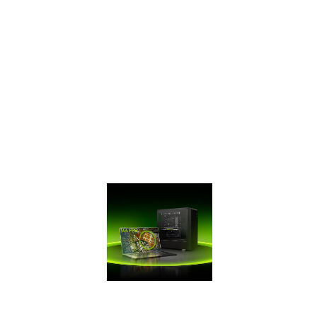
по
производительности.
Их превосходство
над
оригинальными
моделями серии
GTX 16 доходит
до 50%, а над
серией GTX 10 –
до двукратного!
Скорость