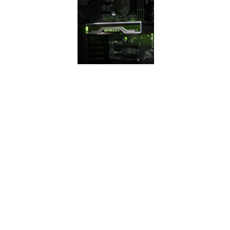
СЕРИЯ 16
SUPER
Наделенные
высокоскоростной
памятью GDDR6,
видеокарты серии
GeForce GTX
SUPER™
значительно
опережают своих
предшественниц