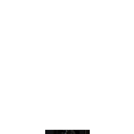
памяти с вдвое
большим объемом
кэш-памяти по
сравнению с
графическими
процессорами
предыдущего
поколения. Кроме
того,
микроархитектура
Turing может
похвастать в 1,4
раза более
высокой
энергоэффективностью
по сравнению с
предыдущей.