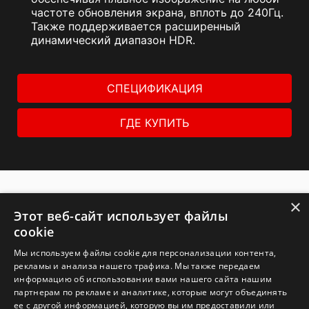
частоте обновления экрана, вплоть до 240Гц.
Также поддерживается расширенный
динамический диапазон HDR.
СПЕЦИФИКАЦИЯ
ГДЕ КУПИТЬ
×
Этот веб-сайт использует файлы
cookie
Мы используем файлы cookie для персонализации контента,
© 2026 NVIDIA Corporation. Все права защищены. NVIDIA,
рекламы и анализа нашего трафика. Мы также передаем
логотип NVIDIA, GeForce RTX, G-SYNC, NVIDIA GPU Boost и
информацию об использовании вами нашего сайта нашим
NVLink – торговые марки и/или зарегистрированные
партнерам по рекламе и аналитике, которые могут объединять
торговые марки корпорации NVIDIA в США и других
ее с другой информацией, которую вы им предоставили или