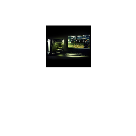
опережает
модель GTX 1050
на 70%!
GEFORCE
EXPERIENCE
Стримьте игры,
снимайте видео и
скриншоты и
делитесь ими с
друзьями.