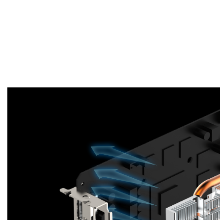
ОХЛАЖДЕНИЯ
Алюминиевый радиатор непосредственно
контактирует с графическим процессором и
чипами памяти, что обеспечивает эффективную
передачу тепла, которое затем рассеивается с
помощью направленного к печатной плате
воздушного потока.