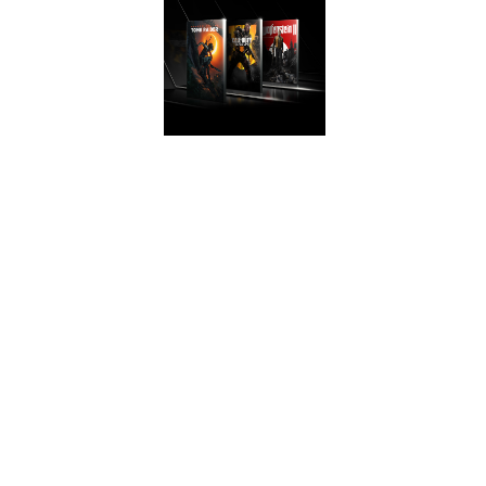
ПОТРЯСАЮЩАЯ
ПРОИЗВОДИТЕЛЬНОСТ
Обновите свой
компьютер
видеокартой,
которая в 2 раза
превосходит по
производительности
модель GeForce
GTX 950, а в
новейших играх