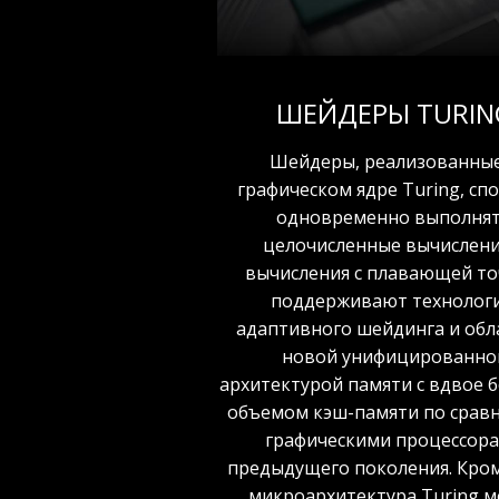
ШЕЙДЕРЫ TURIN
Шейдеры, реализованные
графическом ядре Turing, сп
одновременно выполня
целочисленные вычислени
вычисления с плавающей то
поддерживают технолог
адаптивного шейдинга и об
новой унифицированно
архитектурой памяти с вдвое
объемом кэш-памяти по срав
графическими процессор
предыдущего поколения. Кром
микроархитектура Turing 