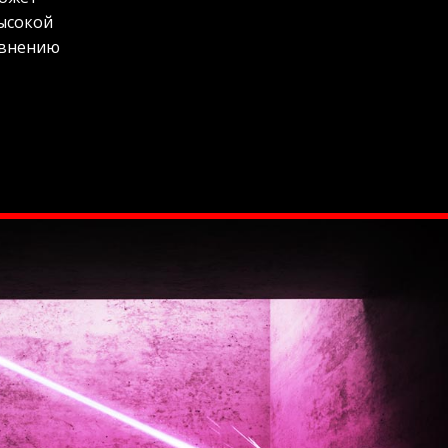
высокой
авнению