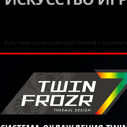
Культовая серия видеокарт Gaming с двухвент
оружейного металла, особенно подчеркивая по