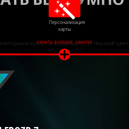
Персонализация
карты
УЗНАТЬ БОЛЬШЕ -GAMING
иляторным кулером возвращается! Черный цвет 
дсветку. Новые видеокарты MSI Gaming созданы,