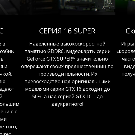
G
СЕРИЯ 16 SUPER
Ск
 в
Наделенные высокоскоростной
Игры
особны
памятью GDDR6, видеокарты серии
«корол
ть
GeForce GTX SUPER™ значительно
част
я и
опережают своих предшественниц по
виде
чкой,
производительности. Их
полу
ию
превосходство над оригинальными
ладают
моделями серии GTX 16 доходит до
й
50%, а над серией GTX 10 – до
 большим
двукратного!
нению с
ами
е того,
может