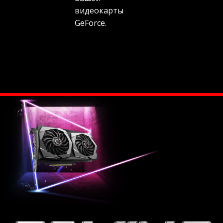
видеокарты
GeForce.