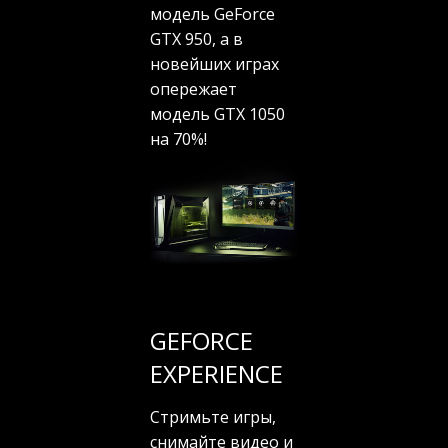
модель GeForce
GTX 950, а в
новейших играх
опережает
модель GTX 1050
на 70%!
GEFORCE
EXPERIENCE
Стримьте игры,
снимайте видео и