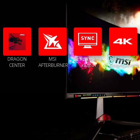
DRAGON
MSI
Без разрыва
Для высоких
CENTER
AFTERBURNER
кадра
разрешений