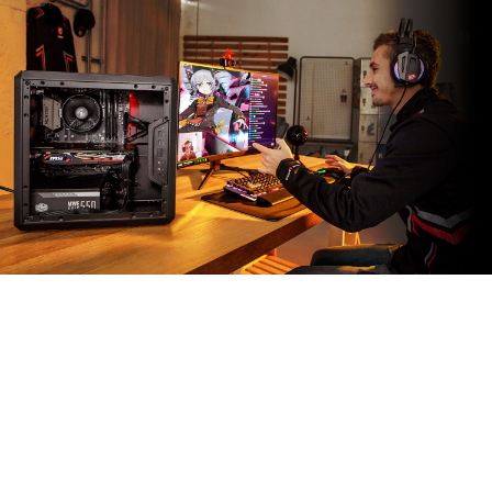
ПРИЛОЖЕНИЕ MSI
APP PLAYER
Разработанное в эксклюзивном партнерстве с
BlueStacks, приложение MSI App Player наделяет
игровые компьютеры MSI возможностью запускать
мобильные игры – с великолепным качеством