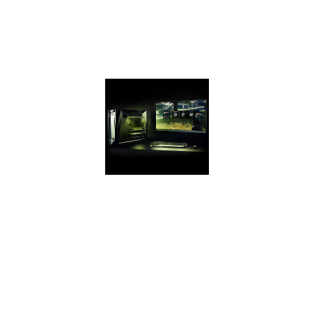
новейших играх
опережает
модель GTX 1050
на 70%!
GEFORCE
EXPERIENCE
Стримьте игры,
снимайте видео и
скриншоты и
делитесь ими с