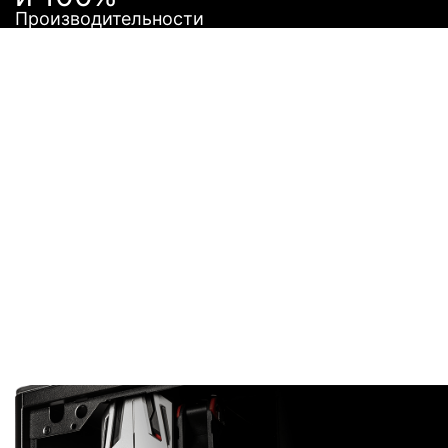
Производительности
ИДЕАЛЬНО ДЛЯ
ЛЮБОГО
КОРПУСА
Выражение “Мал да удал” как никогда точно
характеризует видеокарты AERO ITX. Благодаря и
компактному размеру, видеокарты можно
установить в практически любой корпус. Меньший
размер также благотворно сказался на весе новы
графических карт, которые стали значительно
легче по сравнению со своими полноразмерными
братьями.