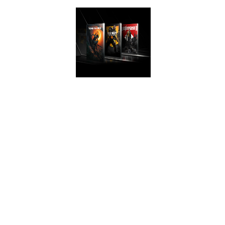
Turing.
ПОТРЯСАЮЩАЯ
ПРОИЗВОДИТЕЛЬНОСТ
Обновите свой
компьютер
видеокартой,
которая в 2 раза
превосходит по
производительности
модель GeForce
GTX 950, а в