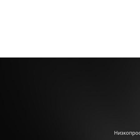
графическим возможностям
архитектуры Turing.
Низкопроф