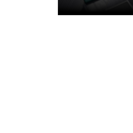
Шейдеры Turing
Благодаря параллельному вып
целочисленных операций и оп
плавающей запятой, технологи
адаптивного затенения и ново
унифицированной архитектуре
памяти с удвоенным объемом к
сравнению с предыдущей
архитектурой), шейдеры Turing
позволяют достигать отличной
производительности в соврем
играх. Добейтесь еще более в
производительности в игровы
новинках благодаря инноваци