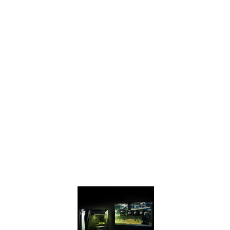
уровня. Теперь вы
можете
записывать и
делиться своими
лучшими
игровыми
моментами, делая
снимки в
максимальном
разрешении, с
охватом 360
градусов, с
поддержкой HDR
и стерео.