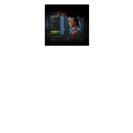
Turing.
NVIDIA
ANSEL
NVIDIA Ansel - это
производительный
инструмент,
позволяющий
создавать
внутриигровые
фотографии
профессионального