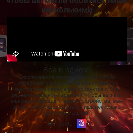
чтобы вы могли обойтись лишь
несколькими
Все в одном!
Эксклюзивное приложение MSI Center
позволяет осуществлять мониторинг и
настраивать параметры продуктов MSI в
режиме реального времени. Чтобы выжать
максимум из своего нового устройства, вам
достаточно будет сделать лишь несколько
щелчков мышкой.
MSI Center