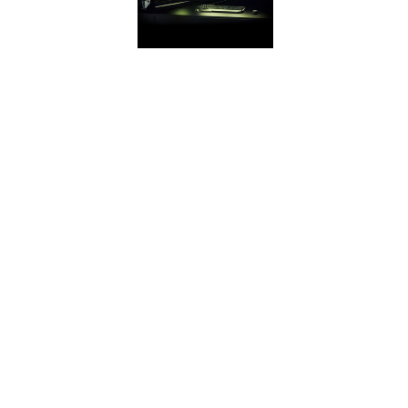
GEFORCE
EXPERIENCE
Стримьте игры,
снимайте видео и
скриншоты и
делитесь ими с
друзьями.
Своевременно
обновляйте
драйвера GeForce.
И оптимизируйте
игровые
настройки.
Приложение