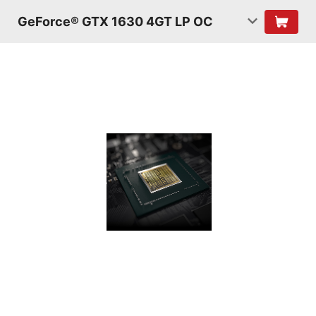
GeForce® GTX 1630 4GT LP OC
Шейдеры
Turing
Благодаря