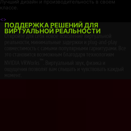
Лучший дизайн и производительность в своем
классе.
<
>
ПОДДЕРЖКА РЕШЕНИЙ ДЛЯ
ВИРТУАЛЬНОЙ РЕАЛЬНОСТИ
Откройте для себя новое поколение виртуальной
реальности, минимальные задержки и plug-and-play
совместимость с самыми популярными гарнитурами. Все
это становится возможным благодаря технологиям
™
NVIDIA VRWorks
. Виртуальный звук, физика и
ощущения позволят вам слышать и чувствовать каждый
момент.