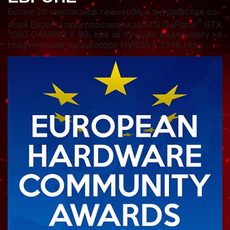
Более 20 миллионов геймеров и энтузиастов со
®
всей Европы проголосовали за MSI GeForce
GTX
1080 GAMING X 8G, как за лучшую видеокарту на
графическом процессоре NVIDIA в 2016 году.