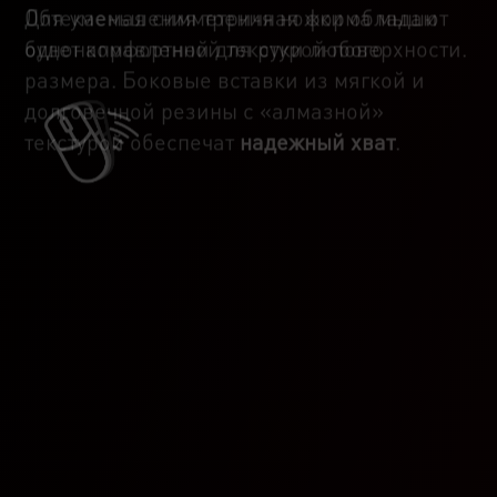
Для уменьшения трения ножки обладают
Обтекаемая симметричная форма мыши
однонаправленной текстурой поверхности.
будет комфортной для руки любого
размера. Боковые вставки из мягкой и
долговечной резины с «алмазной»
текстурой обеспечат
надежный хват
.