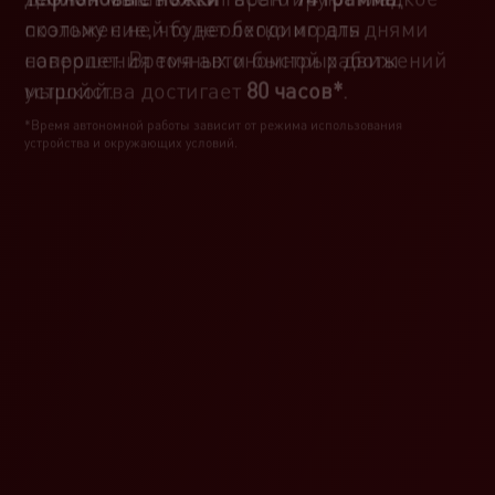
поэтому с ней будет легко играть днями
скольжение, что необходимо для
напролет. Время автономной работы
совершения точных и быстрых движений
устройства достигает
мышкой.
80 часов*
.
*Время автономной работы зависит от режима использования
устройства и окружающих условий.