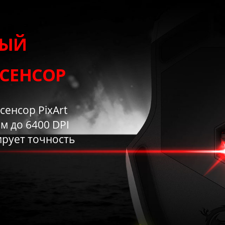
НЫЙ
СЕНСОР
енсор PixArt
м до 6400 DPI
ирует точность