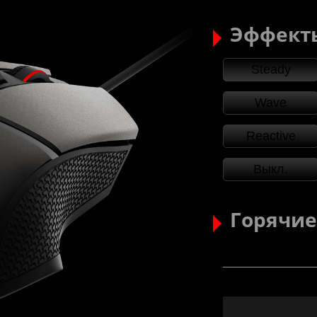
Эффект
Steady
Wave
Reactive
Выкл.
Горячие