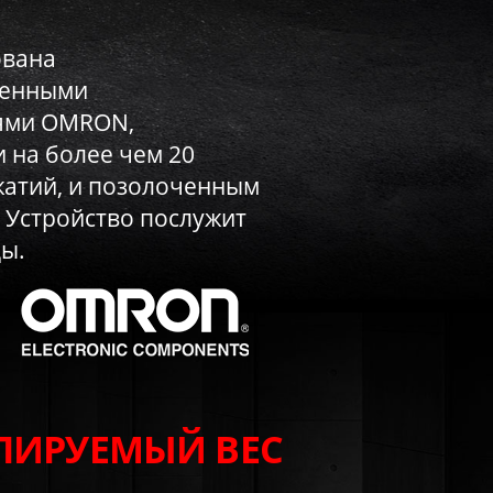
вана
венными
ями OMRON,
 на более чем 20
атий, и позолоченным
 Устройство послужит
ды.
ЛИРУЕМЫЙ ВЕС