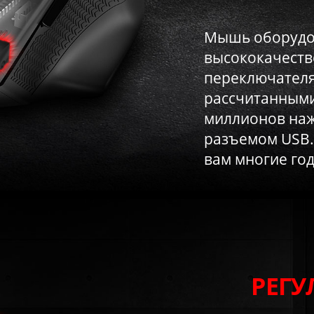
Мышь оборудо
высококачест
переключател
рассчитанными
миллионов наж
разъемом USB.
вам многие го
РЕГУ