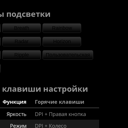
ы подсветки
Breath
Rainbow
Radar
Horizon
Ripple
Пользовательская
 клавиши настройки
Функция
Горячие клавиши
Яркость
DPI + Правая кнопка
Режим
DPI + Колесо