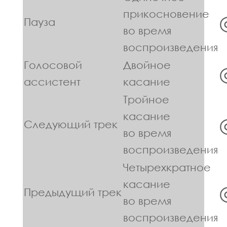
прикосновение
Пауза
во время
воспроизведения
Голосовой
Двойное
ассистент
касание
Тройное
касание
Следующий трек
во время
воспроизведения
Четырехкратное
касание
Предыдущий трек
во время
воспроизведения