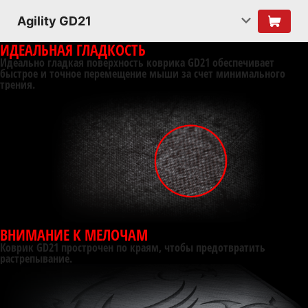
Agility GD21
ИДЕАЛЬНАЯ ГЛАДКОСТЬ
Идеально гладкая поверхность коврика GD21 обеспечивает
быстрое и точное перемещение мыши за счет минимального
трения.
ВНИМАНИЕ К МЕЛОЧАМ
Коврик GD21 прострочен по краям, чтобы предотвратить
растрепывание.