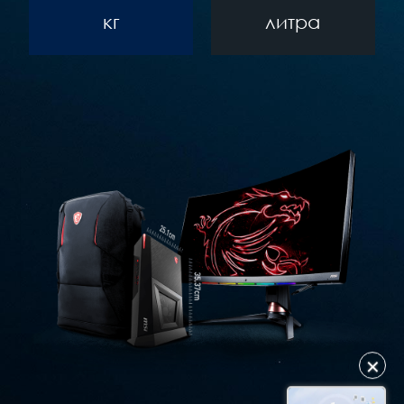
кг
литра
✕