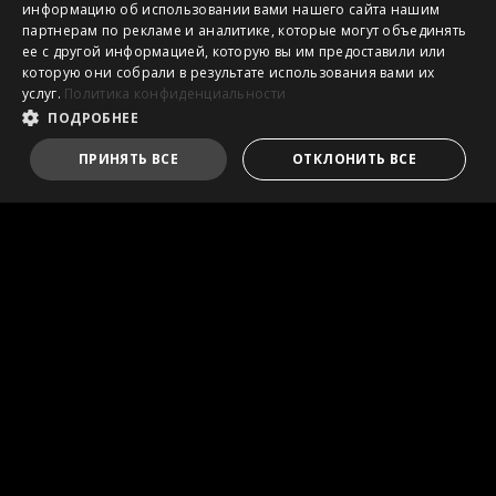
информацию об использовании вами нашего сайта нашим
партнерам по рекламе и аналитике, которые могут объединять
ее с другой информацией, которую вы им предоставили или
которую они собрали в результате использования вами их
услуг.
Политика конфиденциальности
ПОДРОБНЕЕ
ПРИНЯТЬ ВСЕ
ОТКЛОНИТЬ ВСЕ
DigiME : Real-Time AI Motion Capture for Avatars
Intel, логотип Intel, Intel Inside, Intel Core и Core Inside –
товарные знаки корпорации Intel или ее
подразделений в США и/или других странах.
Tермины HDMI™, HDMI™ High-Definition Multimedia
Interface, фирменный стиль HDMI™ и логотип HDMI™
являются товарными знаками или
зарегистрированными товарными знаками компании
HDMI™ Licensing Administrator, Inc.