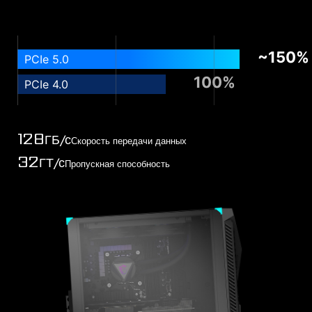
в играх.
~150%
PCIe 5.0
100%
PCIe 4.0
128
ГБ/с
Скорость передачи данных
32
ГТ/с
Пропускная способность