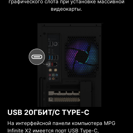
изгиба печатной платы и повреждения
графического слота при установке массивной
видеокарты.
USB 20ГБИТ/С TYPE-C