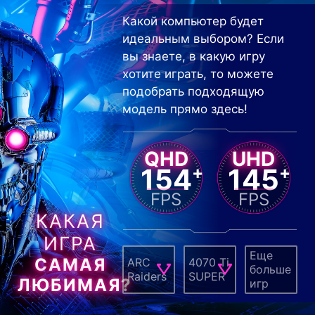
Какой компьютер будет
идеальным выбором? Если
вы знаете, в какую игру
хотите играть, то можете
подобрать подходящую
модель прямо здесь!
QHD
UHD
154
+
145
+
FPS
FPS
КАКАЯ
ИГРА
Еще
САМАЯ
ARC
4070 Ti
больше
Raiders
SUPER
ЛЮБИМАЯ?
игр