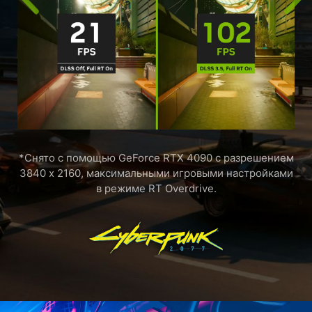
БЫСТРЕЕ НА ПЛАТФОРМЕ RTX
Видеокарты GeForce RTX ускоряют работу ИИ
Созданные специально для эры
искусственного интеллекта, графические
процессоры GeForce RTX и NVIDIA RTX
наделены особыми аппаратными
компонентами – тензорными ядрами, которые
повышают производительность в широком
спектре задач, от создания контента до
видеоигр. Платформа RTX – это лучшее, что
есть в области ИИ для компьютеров с
Windows!
Подробнее