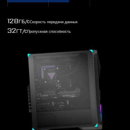
128
ГБ/с
Скорость передачи данных
32
ГТ/с
Пропускная способность