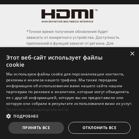
*Точное время получения обновления будет
зависеть от конкретного устройства. Доступность
приложений и функций зависит от региона. Для
работы отдельных функций потребуется наличие
×
определенного оборудования (см.
Этот веб-сайт использует файлы
https://www.microsoft.com/ru-ru/windows/windows-11-
cookie
specifications
).
Мы используем файлы cookie для персонализации контента,
© AMD, логотип AMD со стрелкой, Radeon, FreeSync и
рекламы и анализа нашего трафика. Мы также передаем
их сочетания – торговые марки компании Advanced
информацию об использовании вами нашего сайта нашим
Micro Devices. DirectX и Microsoft –
партнерам по рекламе и аналитике, которые могут объединять
зарегистрированные торговые марки корпорации
ее с другой информацией, которую вы им предоставили или
Microsoft в США и других странах. PCI Express –
которую они собрали в результате использования вами их услуг.
зарегистрированная торговая марка корпорации
Политика конфиденциальности
PCI-SIG. Vulkan и логотип Vulkan – торговые марки
ПОДРОБНЕЕ
компании Khronos Group. Другие названия продуктов
применяются только с целью идентификации и могут
ПРИНЯТЬ ВСЕ
ОТКЛОНИТЬ ВСЕ
являться торговыми марками соответствующих
компаний.