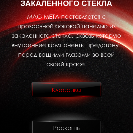
ЗАКАЛЕННОГО СТЕКЛА
MAG META поставляется с
прозрачной боковой панелью из
закаленного стекла, сквозь которую
внутренние компоненты предстанут
перед вашими глазами во всей
своей красе.
Классика
Роскошь