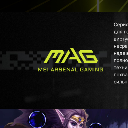
Серия
для г
вирту
несра
надеж
полно
техни
похва
сильн