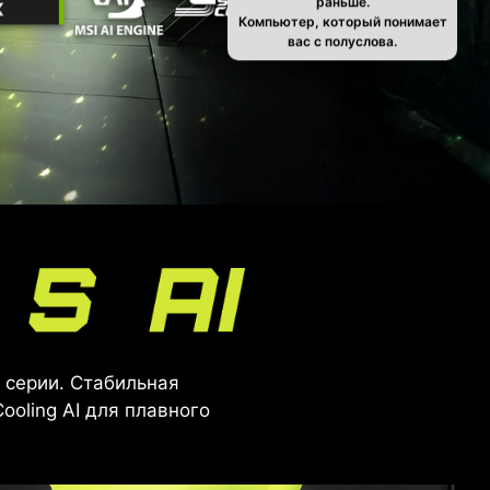
Компьютер, который понимает
вас с полуслова.
й серии. Стабильная
ooling AI для плавного