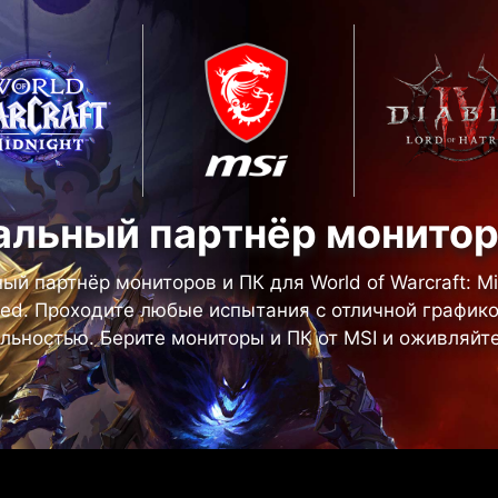
льный партнёр монитор
й партнёр мониторов и ПК для World of Warcraft: Midn
tred. Проходите любые испытания с отличной график
льностью. Берите мониторы и ПК от MSI и оживляйте