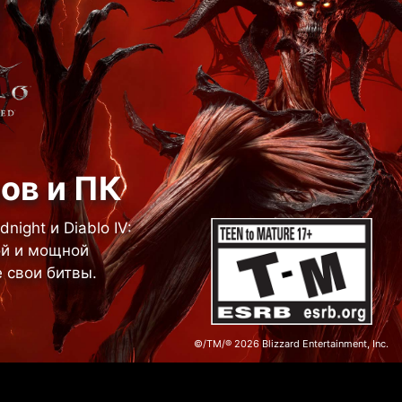
ов и ПК
ight и Diablo IV:
ой и мощной
 свои битвы.
©/TM/® 2026 Blizzard Entertainment, Inc.