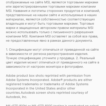
отображаемые на сайте MSI, являются торговыми марками
или зарегистрированными торговыми марками компании
MSI. Названия и логотипы сторонних продуктов и компаний,
представленные на нашем сайте и используемые в наших
материалах, являются собственностью соответствующих
владельцев и могут быть торговыми марками. Торговые
марки и защищенные авторским правом материалы MSI
можно использовать только с письменного разрешения
компании MSI. Компания MSI оставляет за собой все права,
не предоставленные явно в рамках данного документа.
1. Спецификации могут отличаться от приведенной на сайте
в зависимости от региона распространения изделия.
Точную спецификацию уточните у продавца. 2. Реальный
цвет изделия может отличаться от приведенного на сайте в
зависимости от настроек монитора и фотографии.
Adobe product box shots reprinted with permission from
Adobe Systems Incorporated. Adobe® products are either
registered trademarks or trademarks of Adobe Systems
Incorporated in the United States and/or other
countries.Autodesk screen shots reprinted courtesy of
Autodesk, Inc.
MIL-STD 810H or MIL-STD 810G testing is conducted on select