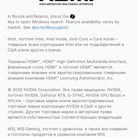
In Russia and Belarus, press the
Key to open Windows search. Feature availability varies by
market. See
aka.ms/Keysupport
Intel, логотип Intel, Intel Inside, Intel Core и Core Inside –
товарные знаки корпорации Intel или ее подразделений в
США и/или других странах.
Tермины HDMI™, HDMI™ High-Definition Multimedia Interface,
фирменный стиль HDMI™ и логотип HDMI™ являются
товарными знаками или зарегистрированными товарными
знаками компании HDMI™ Licensing Administrator, Inc.
© 2026 NVIDIA Corporation. Все права защищены. NVIDIA,
логотип NVIDIA, GeForce RTX, G-SYNC, NVIDIA GPU Boost и
NVLink – торговые марки и/или зарегистрированные
торговые марки корпорации NVIDIA в США и других
странах. Другие торговые марки и авторские права
являются собственностью соответствующих владельцев.
MSI, MSI Gaming, логотип с драконом, а также все названия
и логотипы продуктов и сервисов компании MSI,