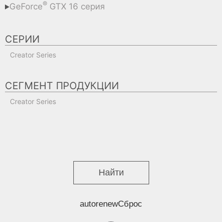
®
GeForce
GTX 16 серия
GeForce RTX™ 3090
GeForce RTX™ 3080
GeForce
 GTX 1660
®
GeForce RTX™ 3070 Ti
GeForce RTX™ 3070
СЕРИИ
Creator Series
GeForce RTX™ 3060
СЕГМЕНТ ПРОДУКЦИИ
Creator Series
Найти
autorenew
Сброс