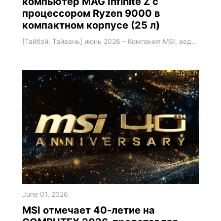
компьютер MAG Infinite Z с
процессором Ryzen 9000 в
компактном корпусе (25 л)
[Тайбэй, Тайвань] июнь 2026 – Компания MSI, ведущий мировой производитель игрового оборудования, представляет MAG Infinite Z – компьютер с процессором AMD, созданный для геймеров, которые хотят получить высокую производительность, эффективное охлаждение и легкость апгрейда в формате компактного десктопа. В конфигурацию устройства могут входить процессор AMD Ryzen 7 9700X и видеокарта NVIDIA GeForce RTX 5070 Ti, а объем корпуса составляет все
June 01, 2026
MSI отмечает 40-летие на