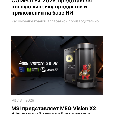
COMPUTEX 2026, представляя
полную линейку продуктов и
приложения на базе ИИ
Расширение границ аппаратной производительности и новаторство в локальных ИИ-баз непосредственно на устройстве Компания MSI, мировой лидер в сфере высокопроизводительных вычислений и ИИ-ПК решений, представила дорожную карту технологий следующего поколения на выставке COMPUTEX 2026. В ознаменование 40-летнего юбилея MSI углубила интеграцию программного и аппаратного обеспечения, использовав четыре десятилетия инженерной экспертизы для обнов
May 31, 2026
MSI представляет MEG Vision X2