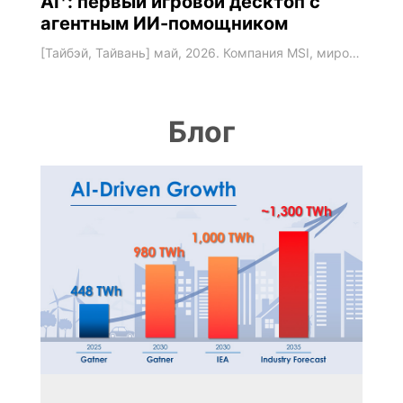
AI⁺: первый игровой десктоп с
агентным ИИ-помощником
[Тайбэй, Тайвань] май, 2026. Компания MSI, мировой лидер в гейминге и высокопроизводительных вычислениях, объявила о выпуске интеллектуального игрового десктопа MEG Vision X2 AI⁺. Сценарии его использования задаются оригинальным дисплеем AI Holostage и встроенным ИИ-помощником LuckyClaw: игровой ПК из пассивного устройства превращается в интерактивную среду, активно взаимодействующую с пользователем. LuckyClaw – ваш личный ИИ-ассистент MEG
Блог