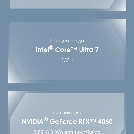
Процессор до
®
Intel
Core™ Ultra 7
155H
Графика до
®
NVIDIA
GeForce RTX™ 4060
8 ГБ GDDR6 для ноутбуков