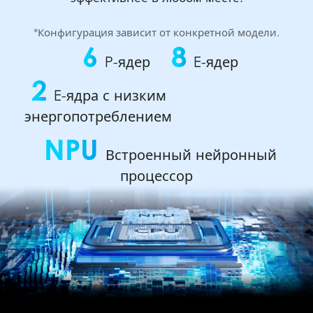
*Конфигурация зависит от конкретной модели.
6
8
P-ядер
E-ядер
2
E-ядра с низким
энергопотреблением
NPU
Встроенный нейронный
процессор