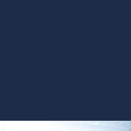
12
5,0
ГГц