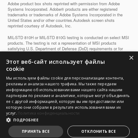
Adobe product box shots reprinted with permission from Adobe
Systems Incorporated. Adobe® products are either registered
trademarks or trademarks of Adobe Systems Incorporated in the
United States and/or other countries.Autodesk screen shots
reprinted courtesy of Autodesk, Inc.
MIL-STD 810H or MIL-STD 810G testing is conducted on select MSI
products. The testing is not a representation of MSI products
satisfying U.S. Department of Defense (DoD) requirements or for
military use. Validation process is done in laboratory conditions. Test
×
results do not guarantee future performance under these test
Этот веб-сайт использует файлы
conditions. Damage under such test conditions is not covered by
cookie
MSI’s standard warranty.
Мы используем файлы cookie для персонализации контента,
Third-Party Feature & Compatibility Notice: Certain product features
рекламы и анализа нашего трафика. Мы также передаем
rely on third-party technologies and hardware-specific optimizations.
информацию об использовании вами нашего сайта нашим
Feature compatibility and performance may be subject to change
партнерам по рекламе и аналитике, которые могут объединять
due to third-party software requirements, updates, or deprecation.
ее с другой информацией, которую вы им предоставили или
Please refer to the respective third party technology providers for
которую они собрали в результате использования вами их
more detailed information and technical specification.
услуг.
Политика конфиденциальности
ПОДРОБНЕЕ
For detailed legal information regarding Microsoft® products, please
visit this page:
Microsoft Information
.
ПРИНЯТЬ ВСЕ
ОТКЛОНИТЬ ВСЕ