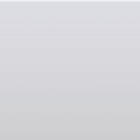
НОВЫЙ СТАНДАРТ
БЕСПРОВОДНОЙ СВЯЗИ
Беспроводной модуль стандарта Wi-Fi 6E
обеспечивает беспрецедентную скорость,
низкую латентность и повышенную
стабильность даже в сетях с большим
числом пользователей.