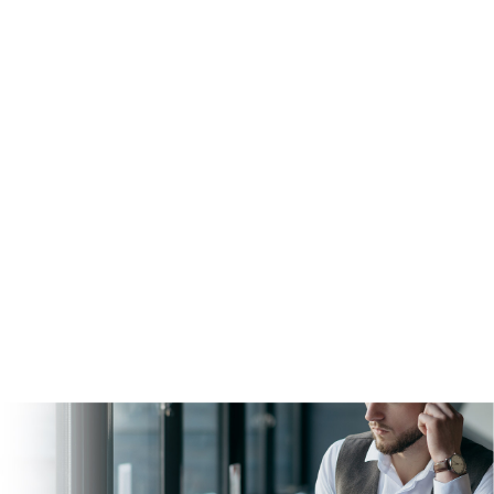
990
г
16,9
мм