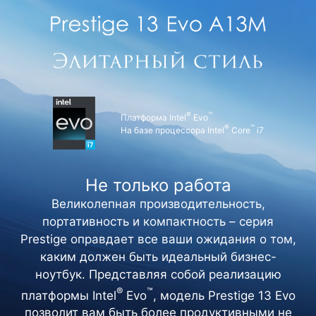
®
™
Платформа Intel
Evo
®
™
На базе процессора Intel
Core
i7
Не только работа
Великолепная производительность,
портативность и компактность – серия
Prestige оправдает все ваши ожидания о том,
каким должен быть идеальный бизнес-
ноутбук. Представляя собой реализацию
®
™
платформы Intel
Evo
, модель Prestige 13 Evo
позволит вам быть более продуктивными не