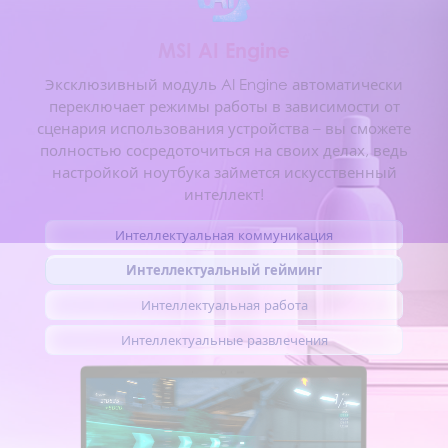
M
S
I
A
I
E
n
g
i
n
e
Эксклюзивный модуль AI Engine автоматически
переключает режимы работы в зависимости от
сценария использования устройства – вы сможете
полностью сосредоточиться на своих делах, ведь
настройкой ноутбука займется искусственный
интеллект!
Интеллектуальная коммуникация
Интеллектуальный гейминг
Интеллектуальная работа
Интеллектуальные развлечения