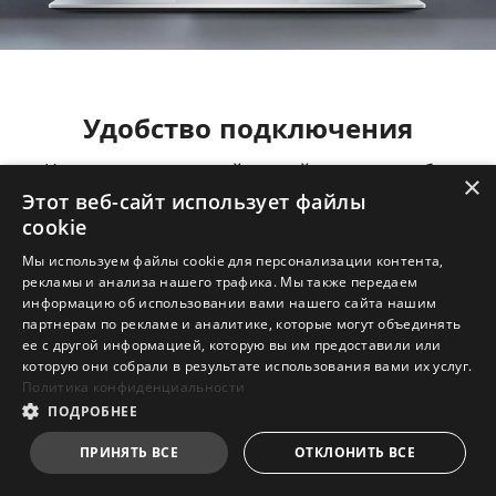
Удобство подключения
Несмотря на изящный, легкий корпус, ноутбук
×
Modern предлагает все интерфейсы,
Этот веб-сайт использует файлы
необходимые для удобного подключения
cookie
всевозможных периферийных устройств.
Мы используем файлы cookie для персонализации контента,
рекламы и анализа нашего трафика. Мы также передаем
информацию об использовании вами нашего сайта нашим
партнерам по рекламе и аналитике, которые могут объединять
ее с другой информацией, которую вы им предоставили или
USB 3.2 Gen2
Замок
Type-C / DP
Кенсингтона
которую они собрали в результате использования вами их услуг.
(с подзарядкой по стандарту PD
Политика конфиденциальности
3.0)
ПОДРОБНЕЕ
ПРИНЯТЬ ВСЕ
ОТКЛОНИТЬ ВСЕ
USB 3.2 Gen1
Комбинированный
Type-A
аудиоразъем