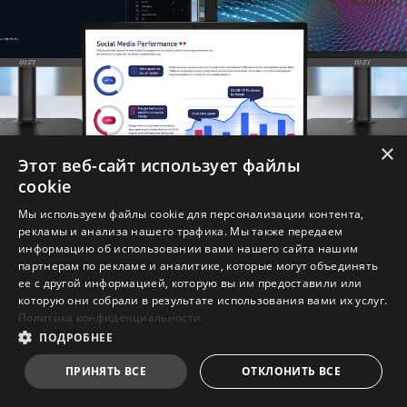
×
Этот веб-сайт использует файлы
cookie
Мы используем файлы cookie для персонализации контента,
рекламы и анализа нашего трафика. Мы также передаем
информацию об использовании вами нашего сайта нашим
партнерам по рекламе и аналитике, которые могут объединять
ее с другой информацией, которую вы им предоставили или
Удобство подключения
которую они собрали в результате использования вами их услуг.
Политика конфиденциальности
Несмотря на изящный, легкий корпус, ноутбук
ПОДРОБНЕЕ
Modern предлагает все интерфейсы,
необходимые для удобного подключения
ПРИНЯТЬ ВСЕ
ОТКЛОНИТЬ ВСЕ
всевозможных периферийных устройств.