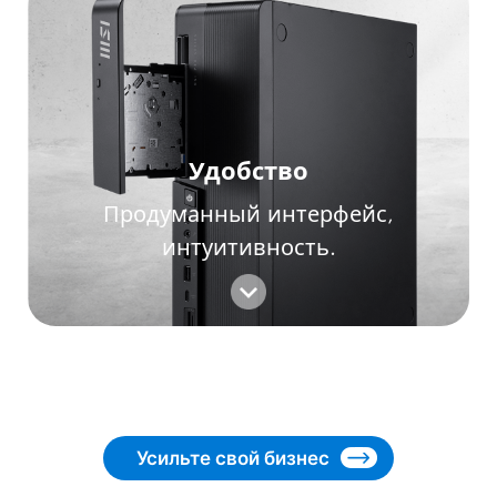
Удобство
Продуманный интерфейс,
интуитивность.
Усильте свой бизнес