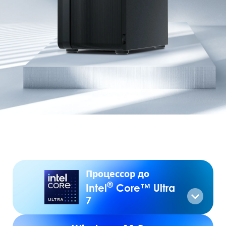
Процессор до
®
Intel
Core™ Ultra
7