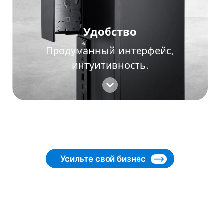
Удобство
Продуманный интерфейс,
интуитивность.
Усильте свой бизнес