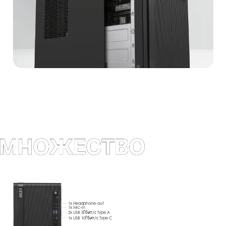
1x Headphone-out
1x Mic-in
2x USB 5Гбит/с Type A
1x USB 10Гбит/с Type C