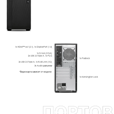
1x HDMI™ out (2.1),
1x DisplayPort (1.4)
1x D-Sub (VGA)
2x USB 2.0 Type A,
1x PS/2
1x Padlock
2x USB 2.0 Type A,
1x RJ45 LAN (1G)
3x Audio разъема
*Видеокарта зависит от модели.
1x Kensington Lock