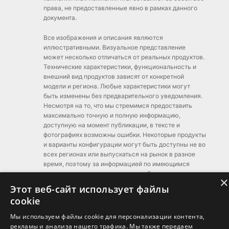
права, не предоставленные явно в рамках данного
документа.
Все изображения и описания являются
иллюстративными. Визуальное представление
может несколько отличаться от реальных продуктов.
Технические характеристики, функциональность и
внешний вид продуктов зависят от конкретной
модели и региона. Любые характеристики могут
быть изменены без предварительного уведомления.
Несмотря на то, что мы стремимся предоставить
максимально точную и полную информацию,
доступную на момент публикации, в тексте и
фотографиях возможны ошибки. Некоторые продукты
и варианты конфигурации могут быть доступны не во
всех регионах или выпускаться на рынок в разное
время, поэтому за информацией по имеющимся
предложениям мы рекомендуем обратиться к
×
региональным поставщикам.
Этот веб-сайт использует файлы
cookie
Мы используем файлы cookie для персонализации контента,
рекламы и анализа нашего трафика. Мы также передаем