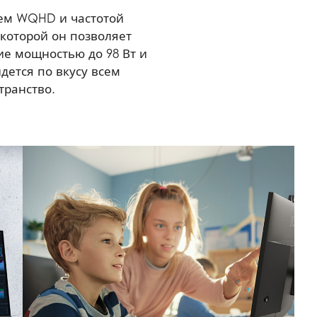
ем WQHD и частотой
 которой он позволяет
е мощностью до 98 Вт и
дется по вкусу всем
транство.