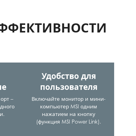
ФФЕКТИВНОСТИ
Удобство для
ие
пользователя
орт –
Включайте монитор и мини-
одного
компьютер MSI одним
и.
нажатием на кнопку
(функция MSI Power Link).