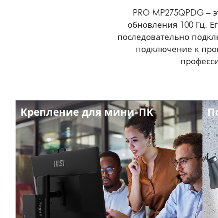
PRO MP275QPDG – э
обновления 100 Гц. Е
последовательно подкл
подключение к пров
професси
Крепление для мини-ПК
П