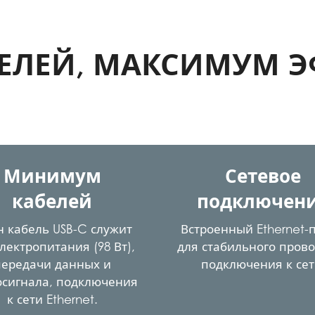
ЕЛЕЙ, МАКСИМУМ Э
Минимум
Сетевое
кабелей
подключен
 кабель USB-C служит
Встроенный Ethernet-п
лектропитания (98 Вт),
для стабильного пров
передачи данных и
подключения к сет
осигнала, подключения
к сети Ethernet.