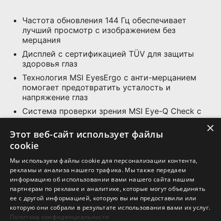
Частота обновления 144 Гц обеспечивает
лучший просмотр с изображением без
мерцания
Дисплей с сертификацией TÜV для защиты
здоровья глаз
Технология MSI EyesErgo с анти-мерцанием
помогает предотвратить усталость и
напряжение глаз
Система проверки зрения MSI Eye-Q Check с
напоминаниями о необходимости отдыха от
×
монитора
Этот веб-сайт использует файлы
cookie
Поддержка нескольких входных источников,
включая HDMI™ и DP портов.
Мы используем файлы cookie для персонализации контента,
Два встроенных динамика
рекламы и анализа нашего трафика. Мы также передаем
информацию об использовании вами нашего сайта нашим
Стандартное крепление VESA и слот для
партнерам по рекламе и аналитике, которые могут объединять
аксессуаров
ее с другой информацией, которую вы им предоставили или
которую они собрали в результате использования вами их услуг.
Политика конфиденциальности