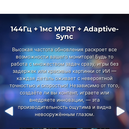
144Гц + 1мс MPRT + Adaptive-
144Гц + 1мс MPRT + Adaptive-
Sync
Sync
Высокая частота обновления раскроет все
Высокая частота обновления раскроет все
возможности вашего монитора! Будь то
возможности вашего монитора! Будь то
работа с множеством задач сразу, игры без
работа с множеством задач сразу, игры без
задержек или красивые картинки от ИИ —
задержек или красивые картинки от ИИ —
каждая деталь оживает с невероятной
каждая деталь оживает с невероятной
точностью и скоростью! Независимо от того,
точностью и скоростью! Независимо от того,
создаёте ли вы контент, играете или
создаёте ли вы контент, играете или
внедряете инновации, — эта
внедряете инновации, — эта
производительность ощутима и видна
производительность ощутима и видна
невооружённым глазом.
невооружённым глазом.